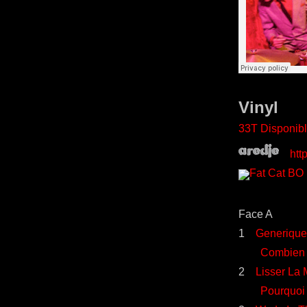
Vinyl
33T Disponibl
http:
Face A
1
Generique
Combien D
2
Lisser La
Pourquoi D