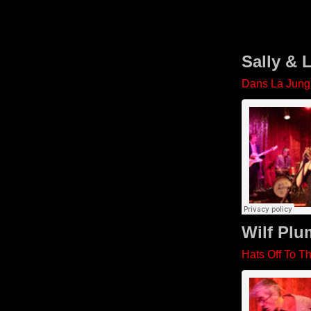
Sally & 
Dans La Jung
Wilf Plu
Hats Off To T