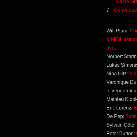
Sacré Gra
7
Generique 
Wilf Plum:
Gui
& MIDI Instrum
avec
Norbert Stari
Lukas Simoni
Nina Hitz:
Vio
Veronique Du
Ir. Vendermeu
Mathieu Kloo
Eric Lorenz:
B
De Pep:
Batte
Sylvain Côté:
Peter Burton: