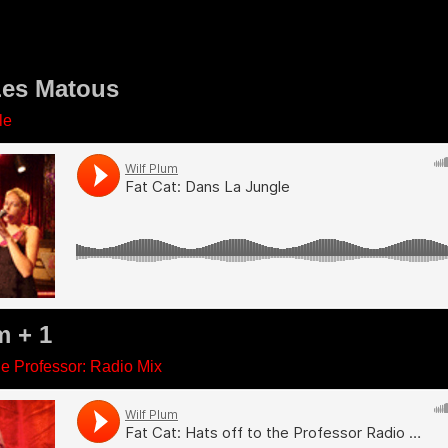
Les Matous
le
m + 1
he Professor: Radio Mix