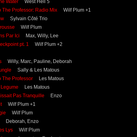
he Water
West Hell 5
o The Professor: Radio Mix
Wilf Plum +1
ow
Sylvain Côté Trio
Brousse
Wilf Plum
s Par Ici
Max, Willy, Lee
eckpoint pt. 1
Wilf Plum +2
s
Willy, Marc, Pauline, Deborah
ungle
Sally & Les Matous
o The Professor
Les Matous
e Legume
Les Matous
ait Pas Tranquille
Enzo
it
Wilf Plum +1
gie
Wilf Plum
é
Deborah, Enzo
es Lys
Wilf Plum