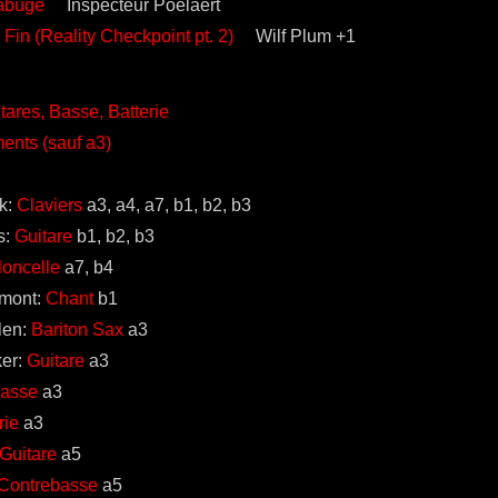
buge
Inspecteur Poelaert
Fin (Reality Checkpoint pt. 2)
Wilf Plum +1
tares, Basse, Batterie
ents (sauf a3)
nk:
Claviers
a3, a4, a7, b1, b2, b3
s:
Guitare
b1, b2, b3
loncelle
a7, b4
mont:
Chant
b1
len:
Bariton Sax
a3
ker:
Guitare
a3
asse
a3
rie
a3
Guitare
a5
Contrebasse
a5