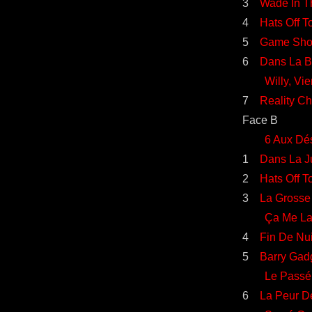
3
Wade In T
4
Hats Off T
5
Game Sh
6
Dans La 
Willy, Vien
7
Reality Ch
Face B
6 Aux Dé
1
Dans La J
2
Hats Off T
3
La Gross
Ça Me Laiss
4
Fin De Nu
5
Barry Gad
Le Pass
6
La Peur D