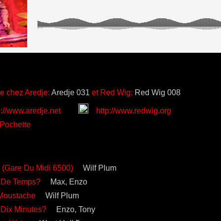
e chez Aredje:
Aredje 031
et Red Wig:
Red Wig 008
//www.aredje.net
http://www.redwig.org
 (Gare Du Midi 6500)
Wilf Plum
e Temps?
Max, Enzo
 Moustache
Wilf Plum
ix Minutes?
Enzo, Tony